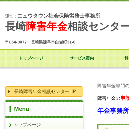
ニュウタウン社会保険労務士事務所
運営：
長崎
障害年金
相談センタ
〒854-0077 長崎県諫早市白岩町31-8
トップページ
サービス案内
料
障害年金専門
長崎障害年金相談センターHP
申
障害年金の
Menu
年金事務
トップページ