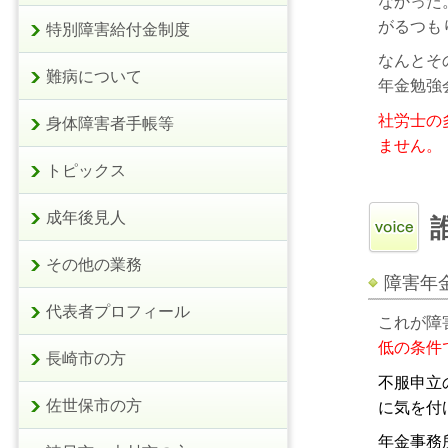
なかった
がるつも
特別障害給付金制度
なんとそ
難病について
年金勉強
社労士の
身体障害者手帳等
ません。
トピックス
成年後見人
その他の業務
障害年
代表者プロフィール
これが障
低の条件
長崎市の方
不服申立
佐世保市の方
に気を付
年金事務