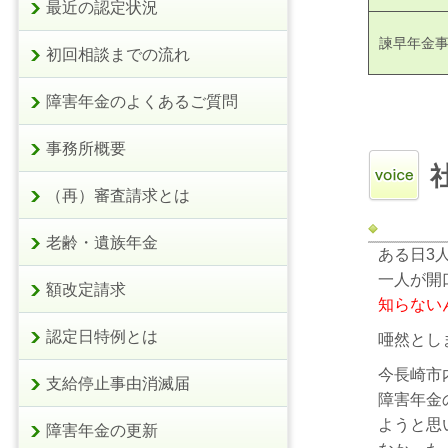
最近の認定状況
諫早年金
初回相談までの流れ
障害年金のよくあるご質問
事務所概要
（再）審査請求とは
老齢・遺族年金
ある日3
一人が開
額改定請求
知らない
認定日特例とは
唖然とし
今長崎市
支給停止事由消滅届
障害年金
ようと思
障害年金の更新