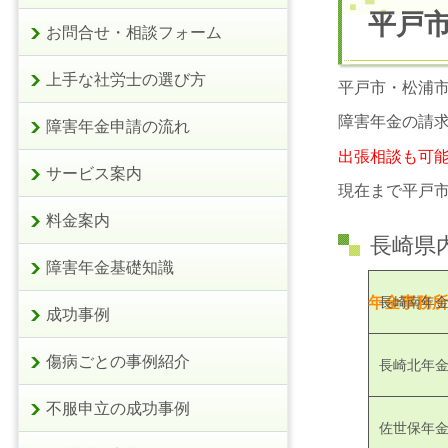
平戸
お問合せ・相談フォーム
上手な社労士の選び方
平戸市・松浦
障害年金の請
障害年金申請の流れ
出張相談も可
サービス案内
現在まで平戸
料金案内
長崎県
障害年金基礎知識
長崎南年
年金事務所
成功事例
傷病ごとの事例紹介
長崎北年
不服申立の成功事例
佐世保年