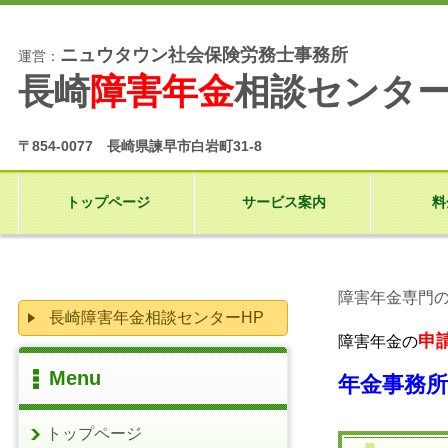
ニュウタウン社会保険労務士事務所
運営：
長崎
障害年金
相談センタ
〒854-0077 長崎県諫早市白岩町31-8
トップページ
サービス案内
料
障害年金専門
長崎障害年金相談センターHP
申
障害年金の
Menu
年金事務
トップページ