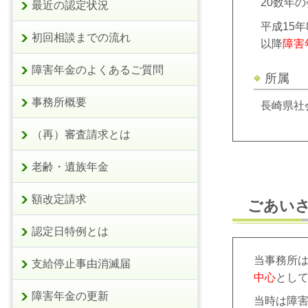
20数年
最近の認定状況
平成15
初回相談までの流れ
以降
障害
障害年金のよくあるご質問
所属
事務所概要
長崎県社
（再）審査請求とは
老齢・遺族年金
額改定請求
ごあいさ
認定日特例とは
当事務所
支給停止事由消滅届
中心
とし
障害年金の更新
当時は障