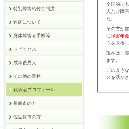
全国的に
特別障害給付金制度
人だけ障
た。
難病について
その方が
身体障害者手帳等
に
障害年
ウを取得
トピックス
現在は、
ます。
成年後見人
このよう
その他の業務
スを活か
代表者プロフィール
長崎市の方
佐世保市の方