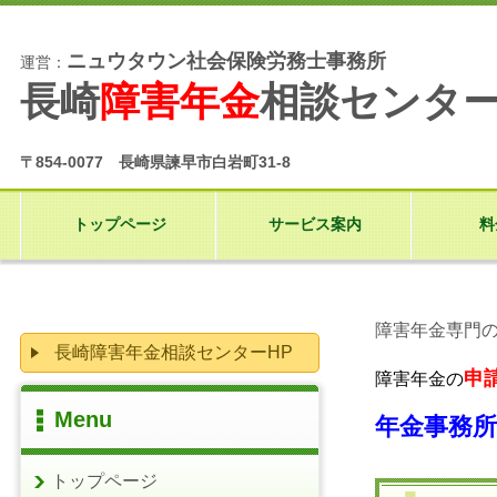
ニュウタウン社会保険労務士事務所
運営：
長崎
障害年金
相談センタ
〒854-0077 長崎県諫早市白岩町31-8
トップページ
サービス案内
料
障害年金専門
長崎障害年金相談センターHP
申
障害年金の
Menu
年金事務
トップページ