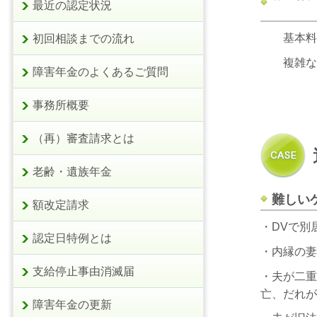
最近の認定状況
基本料金 
初回相談までの流れ
複雑な案件
障害年金のよくあるご質問
事務所概要
（再）審査請求とは
老齢・遺族年金
難しい
額改定請求
・DVで別
認定日特例とは
・内縁の妻
支給停止事由消滅届
・夫が二重
亡、だれが
障害年金の更新