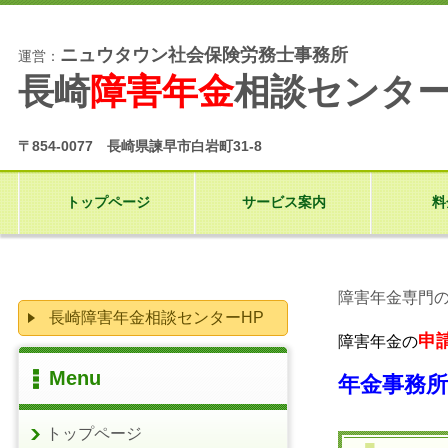
ニュウタウン社会保険労務士事務所
運営：
長崎
障害年金
相談センタ
〒854-0077 長崎県諫早市白岩町31-8
トップページ
サービス案内
料
障害年金専門
長崎障害年金相談センターHP
申
障害年金の
Menu
年金事務
トップページ