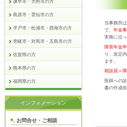
諫早市・大村市の方
島原市・雲仙市の方
当事務所は
平戸市・松浦市・西海市の方
で、
年金事
実務に沿っ
壱岐市・対馬市・五島市の方
障害年金申
り、改定内
佐賀県の方
ます。
熊本県の方
相談員＝障
医師への診
福岡県の方
書の作成依
インフォメーション
お問合せ・ご相談