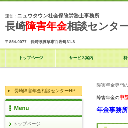
ニュウタウン社会保険労務士事務所
運営：
長崎
障害年金
相談センタ
〒854-0077 長崎県諫早市白岩町31-8
トップページ
サービス案内
料
障害年金専門
長崎障害年金相談センターHP
申
障害年金の
Menu
年金事務
トップページ