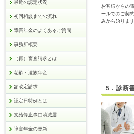
最近の認定状況
お客様からの
ールでのご契
初回相談までの流れ
みから始りま
障害年金のよくあるご質問
事務所概要
（再）審査請求とは
老齢・遺族年金
額改定請求
5．診断
認定日特例とは
支給停止事由消滅届
障害年金の更新