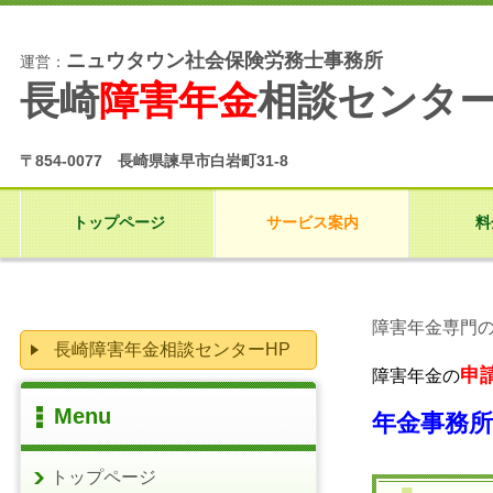
ニュウタウン社会保険労務士事務所
運営：
長崎
障害年金
相談センタ
〒854-0077 長崎県諫早市白岩町31-8
トップページ
サービス案内
料
障害年金専門
長崎障害年金相談センターHP
申
障害年金の
Menu
年金事務
トップページ