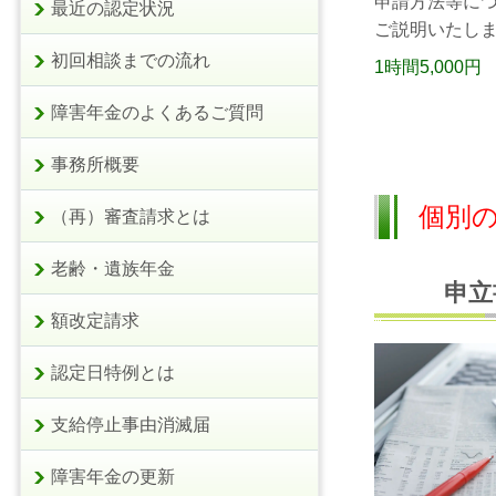
申請方法等に
最近の認定状況
ご説明いたし
初回相談までの流れ
1時間5,000円
障害年金のよくあるご質問
事務所概要
個別
（再）審査請求とは
老齢・遺族年金
申立
額改定請求
認定日特例とは
支給停止事由消滅届
障害年金の更新