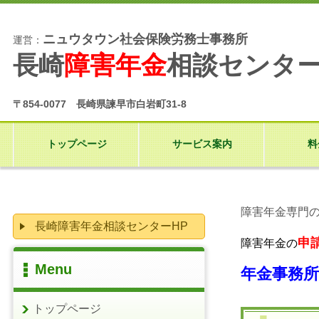
ニュウタウン社会保険労務士事務所
運営：
長崎
障害年金
相談センタ
〒854-0077 長崎県諫早市白岩町31-8
トップページ
サービス案内
料
障害年金専門
長崎障害年金相談センターHP
申
障害年金の
Menu
年金事務
トップページ