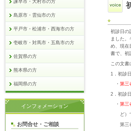
諫早市・大村市の方
島原市・雲仙市の方
平戸市・松浦市・西海市の方
初診日の
ました。
壱岐市・対馬市・五島市の方
め、現在
書で、初
佐賀県の方
この文書
熊本県の方
1．初診
福岡県の方
・
第三
2．初診
・
第三
インフォメーション
ど）で
お問合せ・ご相談
第三者証