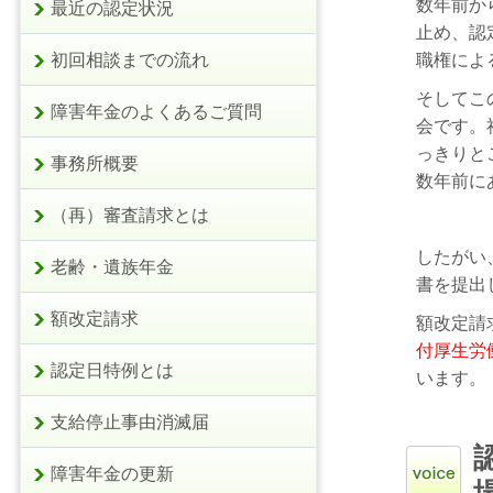
数年前か
最近の認定状況
止め、認
職権によ
初回相談までの流れ
そしてこ
障害年金のよくあるご質問
会です。
っきりと
事務所概要
数年前に
（再）審査請求とは
したがい
老齢・遺族年金
書を提出
額改定請求
額改定請
付厚生労
認定日特例とは
います。
支給停止事由消滅届
障害年金の更新